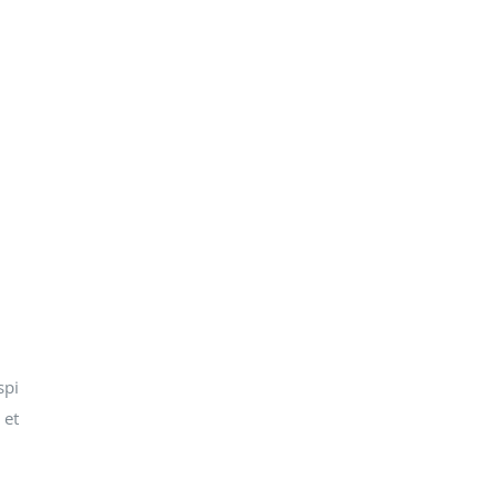
spi
 et