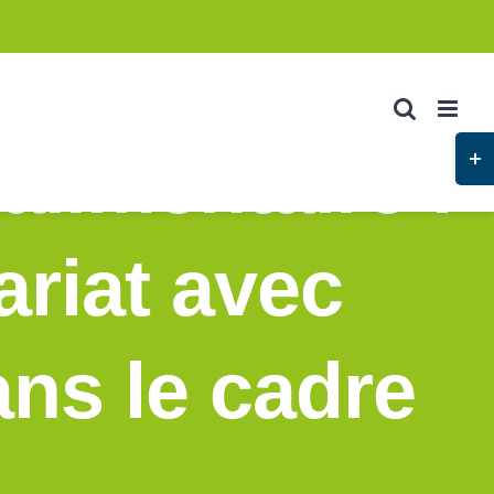
Basc
alimentaire :
de
la
zone
ariat avec
de
la
barr
ns le cadre
couli