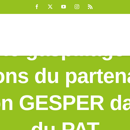
Facebook
X
YouTube
Instagram
Rss
 le gaspillage 
ns du parten
ion GESPER da
du PAT