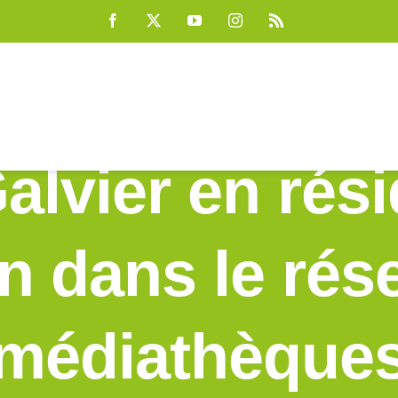
Facebook
X
YouTube
Instagram
Rss
lvier en rés
on dans le rés
médiathèque