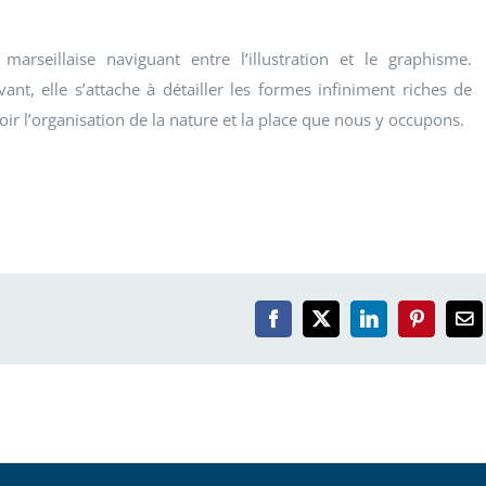
arseillaise naviguant entre l’illustration et le graphisme.
ant, elle s’attache à détailler les formes infiniment riches de
r l’organisation de la nature et la place que nous y occupons.
Facebook
X
LinkedIn
Pinterest
Em