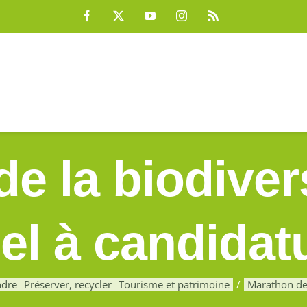
Facebook
X
YouTube
Instagram
Rss
e la biodiver
el à candidat
ndre
Préserver, recycler
Tourisme et patrimoine
Marathon de 