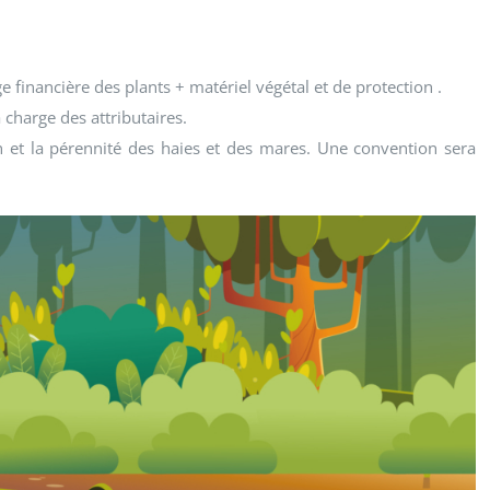
 financière des plants + matériel végétal et de protection .
 charge des attributaires.
en et la pérennité des haies et des mares. Une convention sera