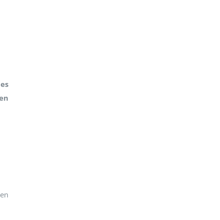
des
 en
ien