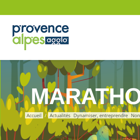
Passer
au
contenu
MARATHON
Accueil
Actualités
Dynamiser, entreprendre
Non