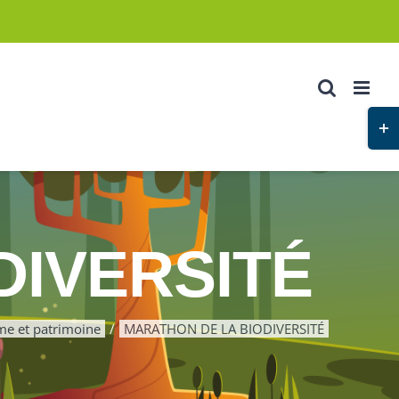
Basc
de
la
zone
de
la
DIVERSITÉ
barr
couli
me et patrimoine
MARATHON DE LA BIODIVERSITÉ