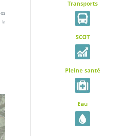
Transports
pes
 la
SCOT
Pleine santé
Eau