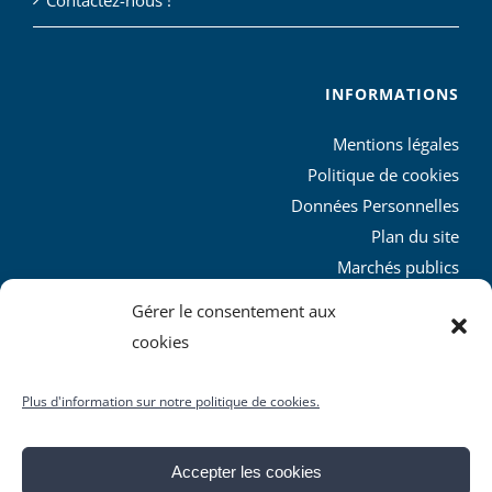
Contactez-nous !
INFORMATIONS
Mentions légales
Politique de cookies
Données Personnelles
Plan du site
Marchés publics
Charte graphique
Gérer le consentement aux
L’agglo recrute
cookies
Plus d'information sur notre politique de cookies.
Accepter les cookies
© Copyright
2026 | Produit par le
SICTIAM
| Tous droits