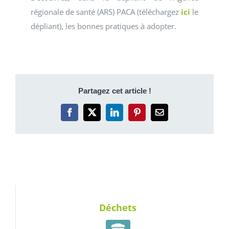
régionale de santé (ARS) PACA (téléchargez
ici
le
dépliant), les bonnes pratiques à adopter.
Partagez cet article !
Facebook
X
LinkedIn
Pinterest
Email
Déchets