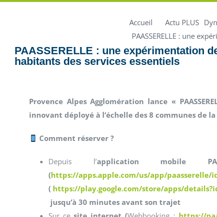
Accueil
Actu PLUS
Dyn
PAASSERELLE : une expéri
PAASSERELLE : une expérimentation de 
habitants des services essentiels
Provence Alpes Agglomération lance « PAASSERE
innovant déployé à l’échelle des 8 communes de l
Comment réserver ?
Depuis l’
application mobile P
(
https://apps.apple.com/us/app/paasserelle/
(
https://play.google.com/store/apps/details?i
jusqu’à 30 minutes avant son trajet
Sur ce
site internet (
Webbooking :
https://p