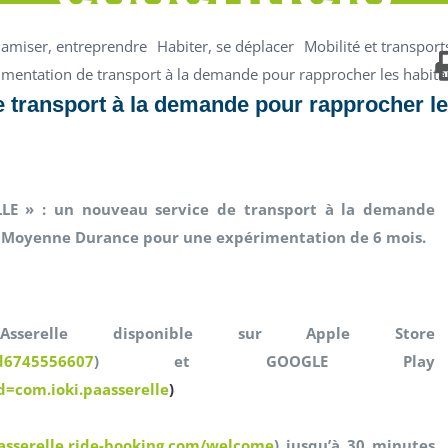
amiser, entreprendre
Habiter, se déplacer
Mobilité et transport
mentation de transport à la demande pour rapprocher les habitant
transport à la demande pour rapprocher l
LLE » : un nouveau service de transport à la demande
a Moyenne Durance pour une expérimentation de 6 mois.
AAsserelle disponible sur Apple Store
id6745556607
) et GOOGLE Play
d=com.ioki.paasserelle
)
aasserelle.ride-booking.com/welcome
) jusqu’à 30 minutes