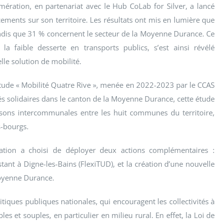
ération, en partenariat avec le Hub CoLab for Silver, a lancé
ments sur son territoire. Les résultats ont mis en lumière que
tandis que 31 % concernent le secteur de la Moyenne Durance. Ce
la faible desserte en transports publics, s’est ainsi révélé
le solution de mobilité.
étude « Mobilité Quatre Rive », menée en 2022-2023 par le CCAS
s solidaires dans le canton de la Moyenne Durance, cette étude
iaisons intercommunales entre les huit communes du territoire,
s-bourgs.
ration a choisi de déployer deux actions complémentaires :
tant à Digne-les-Bains (FlexiTUD), et la création d’une nouvelle
Moyenne Durance.
litiques publiques nationales, qui encouragent les collectivités à
s et souples, en particulier en milieu rural. En effet, la Loi de