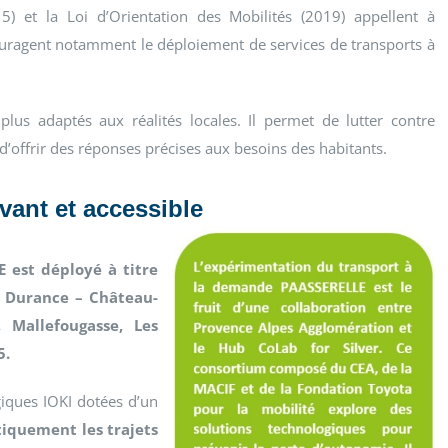
5) et la Loi d’Orientation des Mobilités (2019) appellent à
couragent notamment le déploiement de services de transports à
lus adaptés aux réalités locales. Il permet de lutter contre
et d’offrir des réponses précises aux besoins des habitants.
ant et accessible
 est déployé à titre
 Durance – Château-
, Mallefougasse, Les
5.
giques IOKI dotées d’un
iquement les trajets