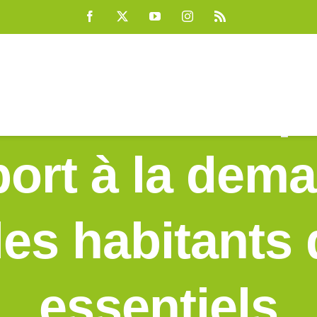
Facebook
X
YouTube
Instagram
Rss
E : une expé
port à la dem
les habitants 
essentiels