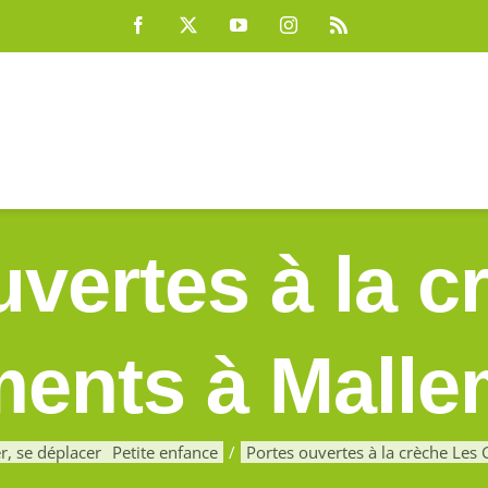
Facebook
X
YouTube
Instagram
Rss
uvertes à la c
ents à Mall
r, se déplacer
Petite enfance
Portes ouvertes à la crèche Le