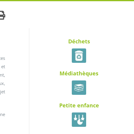
Déchets
tes
 et
Médiathèques
nt,
ux,
jet
Petite enfance
nne