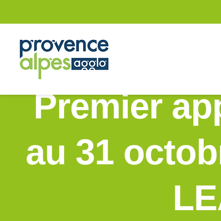
Passer
au
contenu
Premier app
au 31 octob
LE