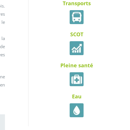
Transports
is.
res
le
SCOT
 la
 de
ées
Pleine santé
une
 en
Eau
ail