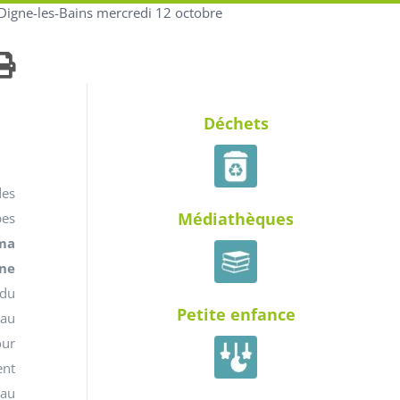
 Digne-les-Bains mercredi 12 octobre
Déchets
es
Médiathèques
pes
ma
une
du
Petite enfance
eau
our
nt
 au