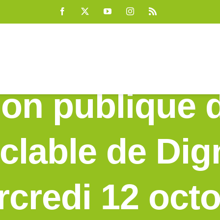
Facebook
X
YouTube
Instagram
Rss
ion publique
yclable de Dig
credi 12 oct