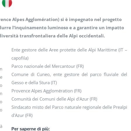
ovence Alpes Agglomération) si è impegnato nel progetto
idurre l’inquinamento luminoso e a garantire un impatto
diversità transfrontaliera delle Alpi occidentali.
Ente gestore delle Aree protette delle Alpi Marittime (IT –
capofila)
Parco nazionale del Mercantour (FR)
un
Comune di Cuneo, ente gestore del parco fluviale del
re
Gesso e della Stura (IT)
vo
Provence Alpes Agglomération (FR)
un
Comunità dei Comuni delle Alpi d'Azur (FR)
io
Sindacato misto del Parco naturale regionale delle Prealpi
do
d'Azur (FR)
à
Per saperne di più: