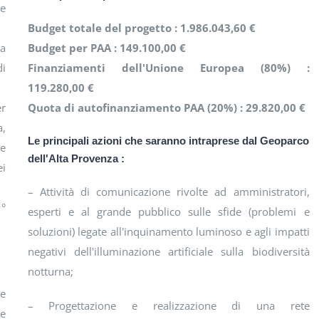
 e
Budget totale del progetto : 1.986.043,60 €
 a
Budget per PAA : 149.100,00 €
di
Finanziamenti dell'Unione Europea (80%) :
119.280,00 €
er
Quota di autofinanziamento PAA (20%) : 29.820,00 €
,
Le principali azioni che saranno intraprese dal Geoparco
re
dell'Alta Provenza :
ei
– Attività di comunicazione rivolte ad amministratori,
1°
esperti e al grande pubblico sulle sfide (problemi e
soluzioni) legate all'inquinamento luminoso e agli impatti
negativi dell'illuminazione artificiale sulla biodiversità
notturna;
 e
– Progettazione e realizzazione di una rete
e