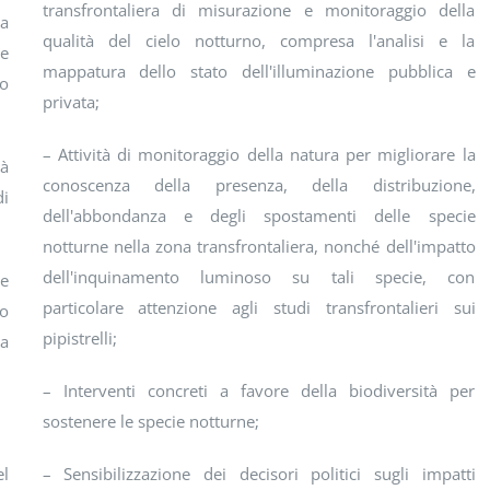
transfrontaliera di misurazione e monitoraggio della
ta
qualità del cielo notturno, compresa l'analisi e la
 e
mappatura dello stato dell'illuminazione pubblica e
to
privata;
– Attività di monitoraggio della natura per migliorare la
tà
conoscenza della presenza, della distribuzione,
di
dell'abbondanza e degli spostamenti delle specie
notturne nella zona transfrontaliera, nonché dell'impatto
dell'inquinamento luminoso su tali specie, con
 e
particolare attenzione agli studi transfrontalieri sui
to
pipistrelli;
la
– Interventi concreti a favore della biodiversità per
sostenere le specie notturne;
el
– Sensibilizzazione dei decisori politici sugli impatti