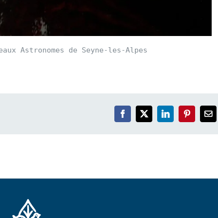
eaux Astronomes de Seyne-les-Alpes
Facebook
X
LinkedIn
Pinterest
Em