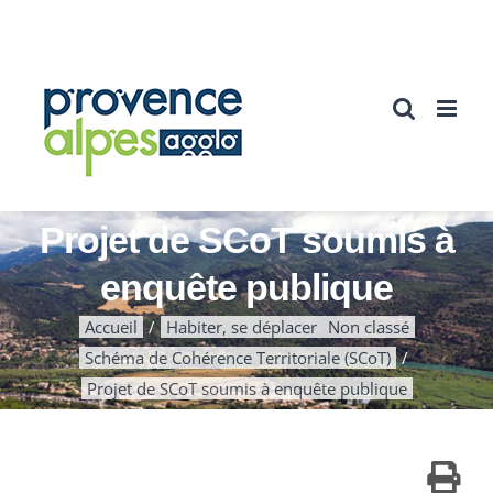
Passer
au
contenu
Projet de SCoT soumis à
enquête publique
Accueil
Habiter, se déplacer
Non classé
Schéma de Cohérence Territoriale (SCoT)
Projet de SCoT soumis à enquête publique