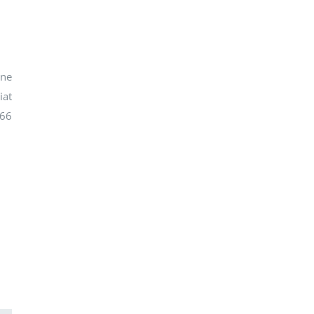
une
iat
 66