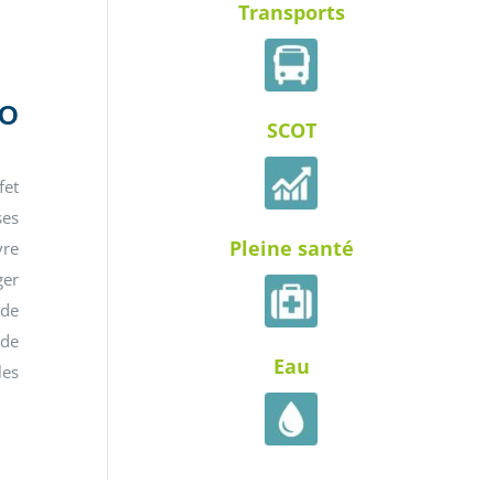
Transports
CO
SCOT
fet
ses
Pleine santé
vre
ger
 de
 de
Eau
les