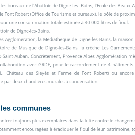
les bureaux de l’Abattoir de Digne-les -Bains, l’Ecole des Beaux-A
 de Font Robert (Office de Tourisme et bureaux), le pôle de proxim
our une consommation totale estimée à 30 000 litres de fioul.
ttoir de Digne-les-Bains.
pes Agglomération, la Médiathèque de Digne-les-Bains, la maison
vatoire de Musique de Digne-les-Bains, la crèche Les Garnement
x-Saint-Auban. Concrètement, Provence Alpes Agglomération m
en collaboration avec GRDF, pour le raccordement de 4 bâtiments
DBL, Château des Sieyès et Ferme de Font Robert) ou encore
ue par deux chaudières murales à condensation.
et les communes
 montrer toujours plus exemplaires dans la lutte contre le changem
t notamment encouragées à éradiquer le fioul de leur patrimoine, t