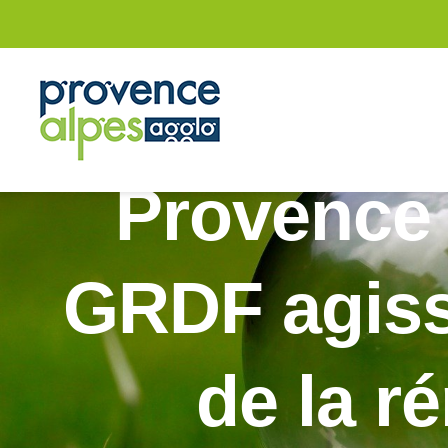
Passer
au
contenu
Provence 
GRDF agiss
de la r