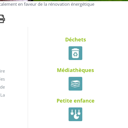
calement en faveur de la rénovation énergétique
Déchets
Médiathèques
ire
les
 de
 La
Petite enfance