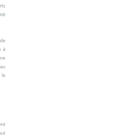
rts
ité
 de
s à
ène
 au
 le
ent
out