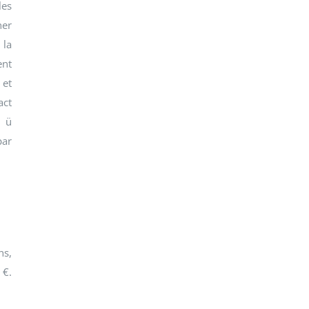
les
ner
 la
ent
 et
act
, ü
par
ns,
 €.