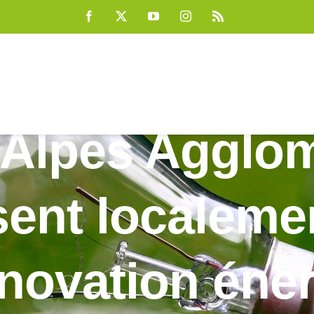
Facebook
X
YouTube
Instagram
Rss
Alpes Agglom
ent localemen
énovation éne