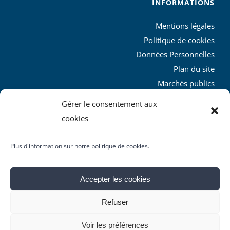
INFORMATIONS
Mentions légales
Politique de cookies
Données Personnelles
Plan du site
Marchés publics
Charte graphique
Gérer le consentement aux
L’agglo recrute
cookies
Plus d'information sur notre politique de cookies.
Accepter les cookies
© Copyright
2026 | Produit par le
SICTIAM
| Tous droits
Refuser
réservés
Facebook
X
YouTube
Instagram
Rss
Voir les préférences