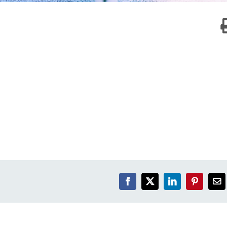
Facebook
X
LinkedIn
Pinterest
Em