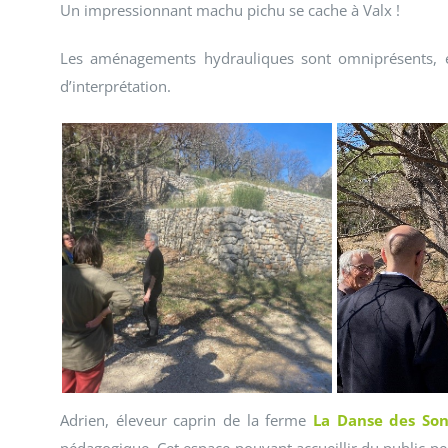
Un impressionnant machu pichu se cache à Valx !
Les aménagements hydrauliques sont omniprésents, et
d’interprétation.
Adrien, éleveur caprin de la ferme
La Danse des Son
pédagogique. Cet espace pouvant accueillir du public per