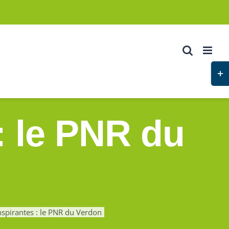
Basc
de
la
zone
: le PNR du
de
la
barr
couli
nspirantes : le PNR du Verdon