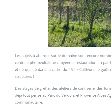
Les sujets à aborder sur le domaine sont encore nombre
centrale photovoltaïque citoyenne, restauration du patri
et de qualité dans le cadre du PAT « Cultivons le goût d
structures !
Des stages de greffe, des ateliers de confiserie, des fo
déjà tout pensé au Parc du Verdon, et Provence Alpes A
communautaire.