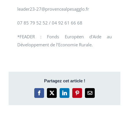
leader23-27@provencealpesagglo.fr
07 85 79 52 52 / 04 92 61 66 68
*FEADER : Fonds Européen d’Aide au
Développement de l’Economie Rurale.
Partagez cet article !
Facebook
X
LinkedIn
Pinterest
Email