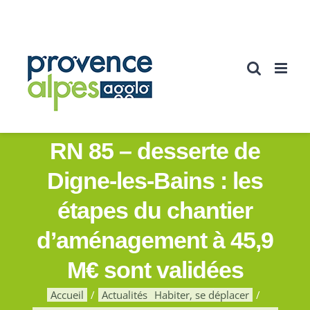
Passer
au
contenu
RN 85 – desserte de
Digne-les-Bains : les
étapes du chantier
d’aménagement à 45,9
M€ sont validées
Accueil
Actualités
Habiter, se déplacer