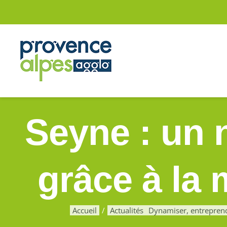
Passer
au
contenu
Seyne : un n
grâce à la 
Accueil
Actualités
Dynamiser, entrepren