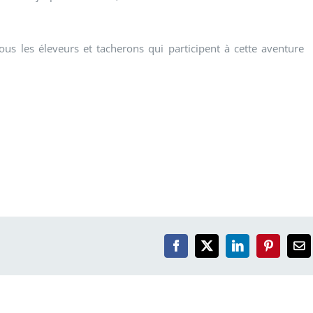
 tous les éleveurs et tacherons qui participent à cette aventure
Facebook
X
LinkedIn
Pinterest
Em