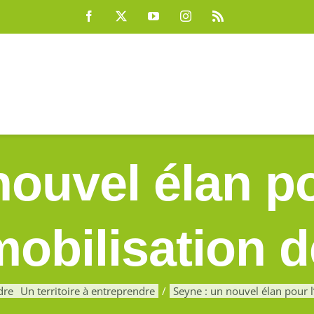
Facebook
X
YouTube
Instagram
Rss
ouvel élan po
mobilisation 
dre
Un territoire à entreprendre
Seyne : un nouvel élan pour l