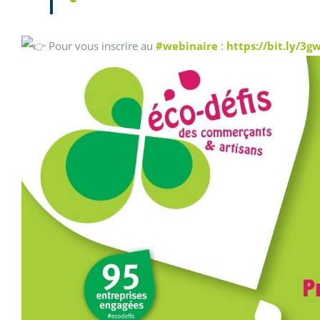
Pour vous inscrire au
#webinaire
:
https://bit.ly/3