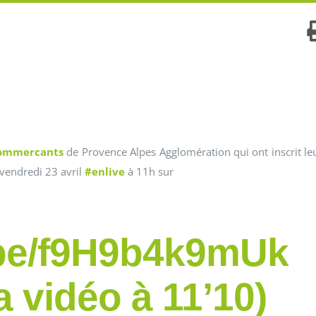
ommercants
de Provence Alpes Agglomération qui ont inscrit le
vendredi 23 avril
#enlive
à 11h sur
.be/f9H9b4k9mUk
 vidéo à 11’10)