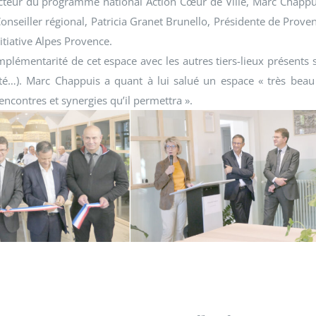
ecteur du programme national Action Cœur de Ville, Marc Chappu
Conseiller régional,
Patricia Granet Brunello
, Présidente de Prove
nitiative Alpes Provence
.
mplémentarité de cet espace avec les autres tiers-lieux présents 
cté…). Marc Chappuis a quant à lui salué un espace « très beau
rencontres et synergies qu’il permettra ».