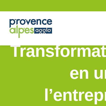
Passer
au
contenu
Transformat
en u
l’entrep