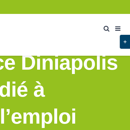
Basc
de
e Diniapolis
la
zone
de
la
dié à
barr
couli
 l’emploi