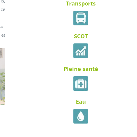
is,
Transports
nce
sur
 et
SCOT
Pleine santé
Eau