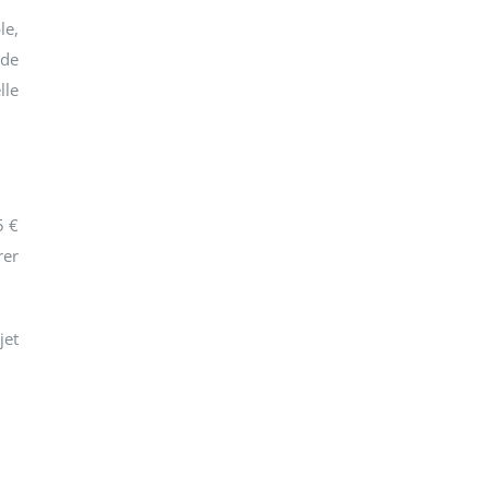
le,
 de
lle
5 €
rer
jet