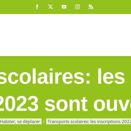
Facebook
X
YouTube
Instagram
Rss
colaires: les
2023 sont ouve
Habiter, se déplacer
Transports scolaires: les inscriptions 20