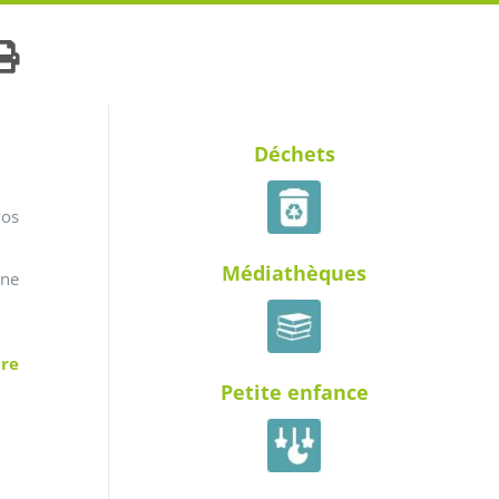
Déchets
vos
Médiathèques
gne
ire
Petite enfance