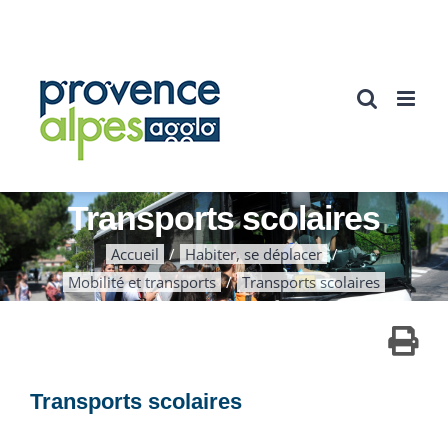
Passer
au
contenu
Transports scolaires
Accueil
Habiter, se déplacer
Mobilité et transports
Transports scolaires
Transports scolaires