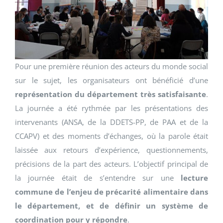
Pour une première réunion des acteurs du monde social
sur le sujet, les organisateurs ont bénéficié d’une
représentation du département très satisfaisante
.
La journée a été rythmée par les présentations des
intervenants (ANSA, de la DDETS-PP, de PAA et de la
CCAPV) et des moments d’échanges, où la parole était
laissée aux retours d’expérience, questionnements,
précisions de la part des acteurs. L’objectif principal de
la journée était de s’entendre sur une
lecture
commune de l’enjeu de précarité alimentaire dans
le département, et de définir un système de
coordination pour y répondre
.