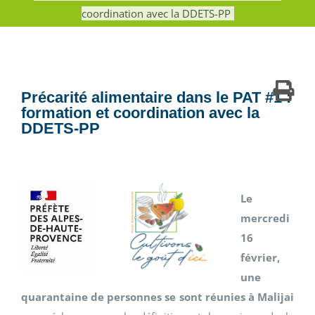
coordination avec la DDETS-PP
Précarité alimentaire dans le PAT #1 :
formation et coordination avec la
DDETS-PP
Le
mercredi
16
février,
une
quarantaine de personnes se sont réunies à Malijai