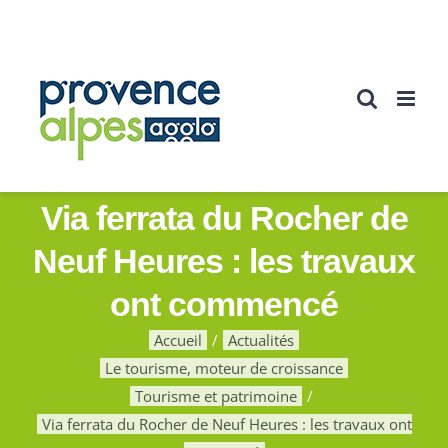
Passer
au
contenu
Via ferrata du Rocher de
Neuf Heures : les travaux
ont commencé
Accueil
Actualités
Le tourisme, moteur de croissance
Tourisme et patrimoine
Via ferrata du Rocher de Neuf Heures : les travaux ont