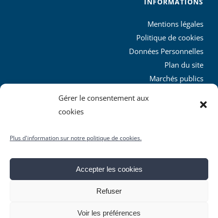
INFORMATIONS
Mentions légales
Politique de cookies
Données Personnelles
Plan du site
Marchés publics
Charte graphique
Gérer le consentement aux
L’agglo recrute
cookies
Plus d'information sur notre politique de cookies.
Accepter les cookies
© Copyright
2026 | Produit par le
SICTIAM
| Tous droits
Refuser
réservés
Facebook
X
YouTube
Instagram
Rss
Voir les préférences