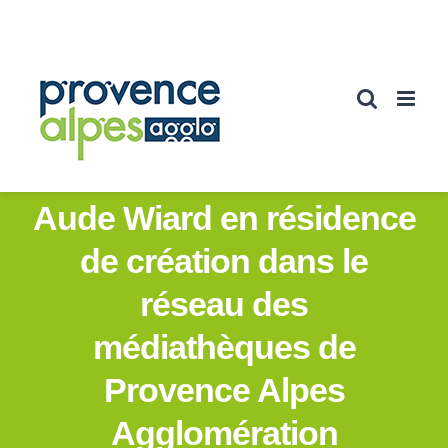
Passer
au
contenu
Aude Wiard en résidence
de création dans le
réseau des
médiathèques de
Provence Alpes
Agglomération