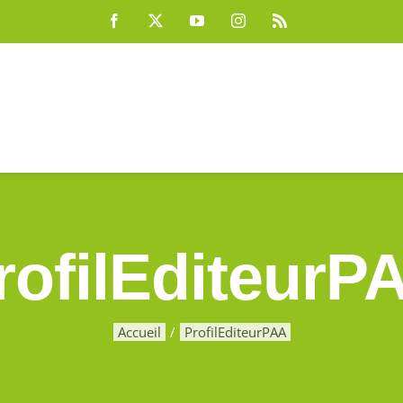
Facebook
X
YouTube
Instagram
Rss
rofilEditeurP
Accueil
ProfilEditeurPAA