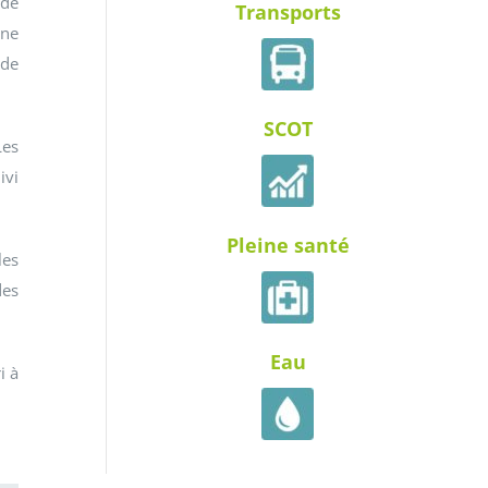
 de
Transports
 ne
 de
SCOT
Les
ivi
Pleine santé
les
des
Eau
i à