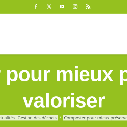
Facebook
X
YouTube
Instagram
Rss
pour mieux p
valoriser
tualités
Gestion des déchets
Composter pour mieux préserver