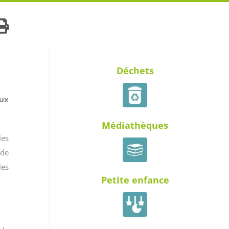
Déchets
aux
Médiathèques
les
 de
les
Petite enfance