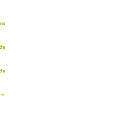
ins
 de
 de
 et