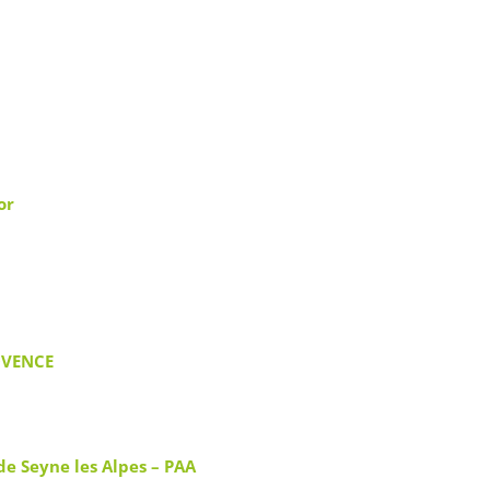
or
ROVENCE
de Seyne les Alpes – PAA