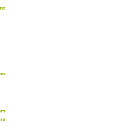
nt
don
urs
gne