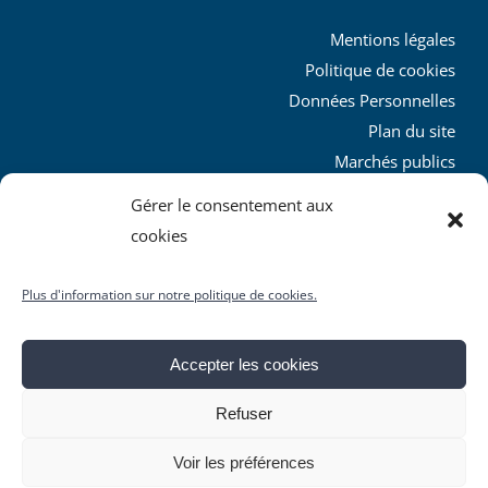
Mentions légales
Politique de cookies
Données Personnelles
Plan du site
Marchés publics
Charte graphique
Gérer le consentement aux
L’agglo recrute
cookies
Plus d'information sur notre politique de cookies.
Accepter les cookies
© Copyright
2026 | Produit par le
SICTIAM
| Tous droits
Refuser
réservés
Facebook
X
YouTube
Instagram
Rss
Voir les préférences