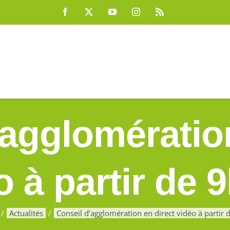
Facebook
X
YouTube
Instagram
Rss
’agglomération
o à partir de 9
Actualités
Conseil d’agglomération en direct vidéo à partir 