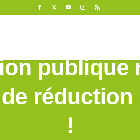
Facebook
X
YouTube
Instagram
Rss
ion publique r
de réduction 
!