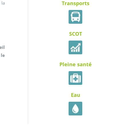
Transports
 la
SCOT
il
 le
Pleine santé
Eau