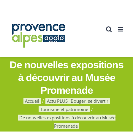
Passer
au
contenu
De nouvelles expositions
à découvrir au Musée
Promenade
Accueil
Actu PLUS
Bouger, se divertir
Tourisme et patrimoine
De nouvelles expositions à découvrir au Musée
Promenade