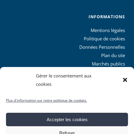
INFORMATIONS
Mentions légales
Politique de cookies
Données Personnelles
Plan du site
Marchés publics
Charte graphique
Gérer le consentement aux
L’agglo recrute
cookies
Plus d'information sur notre politique de cookies.
Accepter les cookies
© Copyright
2026 | Produit par le
SICTIAM
| Tous droits
Refuser
réservés