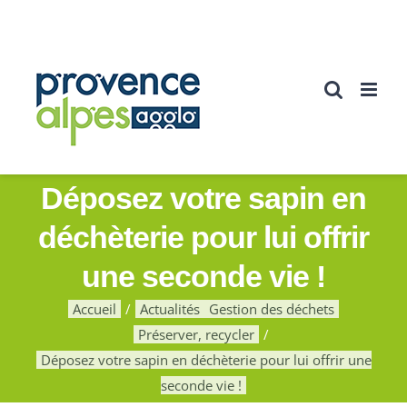
Passer
au
contenu
Déposez votre sapin en
déchèterie pour lui offrir
une seconde vie !
Accueil
Actualités
Gestion des déchets
Préserver, recycler
Déposez votre sapin en déchèterie pour lui offrir une
seconde vie !