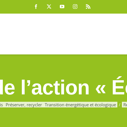
Facebook
X
YouTube
Instagram
Rss
e l’action « É
is
Préserver, recycler
Transition énergétique et écologique
R