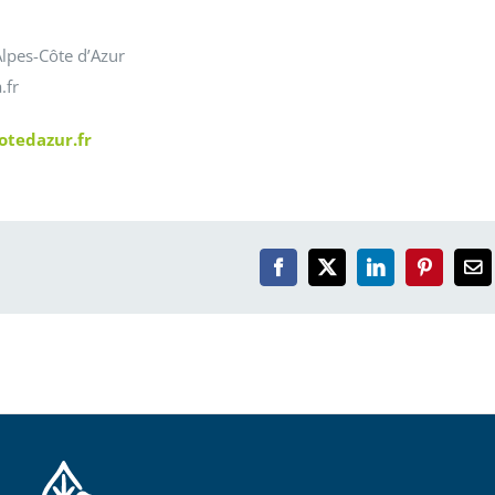
Alpes-Côte d’Azur
.fr
otedazur.fr
Facebook
X
LinkedIn
Pinterest
Em