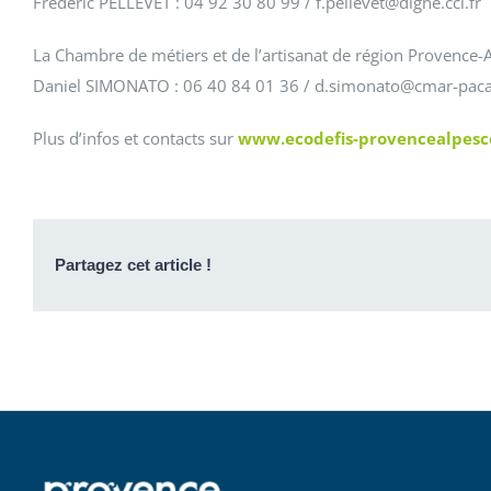
Fréderic PELLEVET : 04 92 30 80 99 / f.pellevet@digne.cci.fr
La Chambre de métiers et de l’artisanat de région Provence-
Daniel SIMONATO : 06 40 84 01 36 / d.simonato@cmar-paca
Plus d’infos et contacts sur
www.ecodefis-provencealpesc
Partagez cet article !