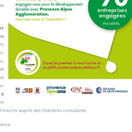
de
et
ns
ts
s.
u,
té
at
on
 à
nt
r s’inscrire auprès des chambres consulaires.
vence