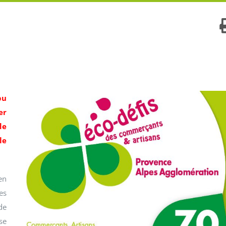
pu
er
de
le
en
es
de
se