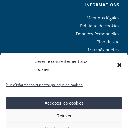
INFORMATIONS
Mentions légales
Politique de cookies
Données Personnelles
Plan du site
Marchés publics
Charte graphique
Gérer le consentement aux
L’agglo recrute
cookies
Plus d'information sur notre politique de cookies.
Accepter les cookies
© Copyright
2026 | Produit par le
SICTIAM
| Tous droits
Refuser
réservés