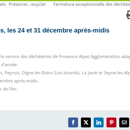
ets
Préserver, recycler
Fermeture exceptionnelle des déchèter
s, les 24 et 31 décembre après-midis
, le service des déchèteries de Provence Alpes Agglomération ada
n d’année.
 Peyruis, Digne-les-Bains (Les-Isnards), La Javie et Seyne-les-Al
cembre après-midis.
r de l’An.
Facebook
X
LinkedIn
Pinterest
Em