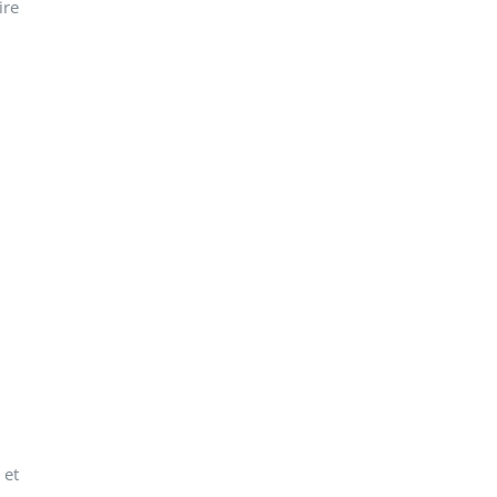
ire
 et