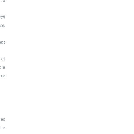
 la
eil
ce,
ant
 et
ole
re
les
 Le