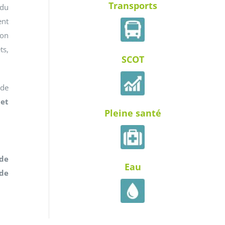
Transports
 du
ent
ion
ts,
SCOT
de
 et
Pleine santé
 de
Eau
 de