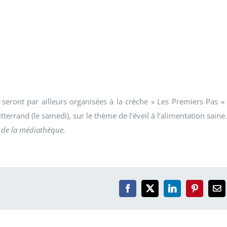
eront par ailleurs organisées à la crèche « Les Premiers Pas »
terrand (le samedi), sur le thème de l’éveil à l’alimentation saine.
s de la médiathèque.
Facebook
X
LinkedIn
Pinterest
Em