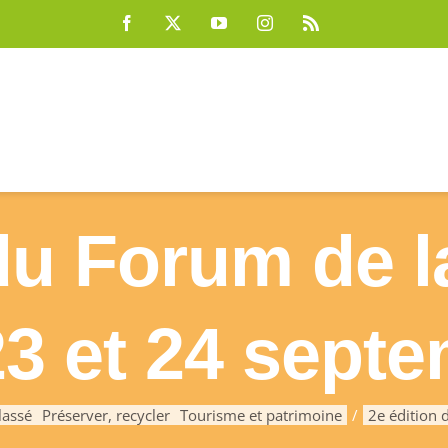
Facebook
X
YouTube
Instagram
Rss
du Forum de l
23 et 24 sept
lassé
Préserver, recycler
Tourisme et patrimoine
2e édition 