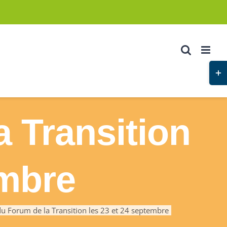
Basc
de
la
zone
a Transition
de
la
barr
embre
couli
du Forum de la Transition les 23 et 24 septembre