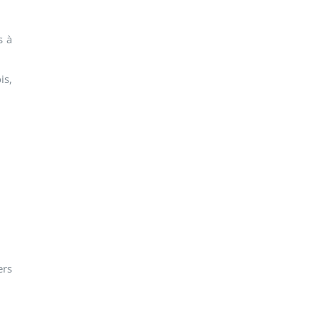
s à
is,
ers