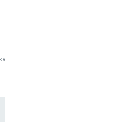
 de
ail