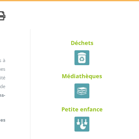
Déchets
s à
ues
Médiathèques
ité
 de
ns-
Petite enfance
ues