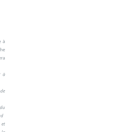
e à
che
era
B à
de
 du
ud
 et