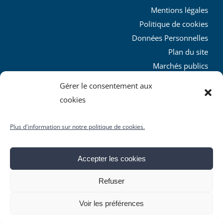
Mentions légales
Politique de cookies
Données Personnelles
Plan du site
Marchés publics
Charte graphique
Gérer le consentement aux
L’agglo recrute
cookies
Plus d'information sur notre politique de cookies.
Accepter les cookies
© Copyright
2026 | Produit par le
SICTIAM
| Tous droits
Refuser
réservés
Facebook
X
YouTube
Instagram
Rss
Voir les préférences