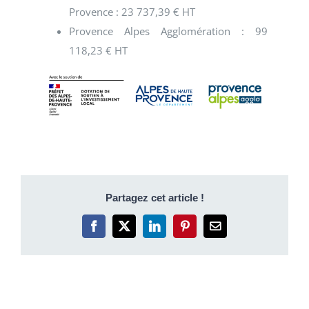
Provence : 23 737,39 € HT
Provence Alpes Agglomération : 99
118,23 € HT
Partagez cet article !
Facebook
X
LinkedIn
Pinterest
Email