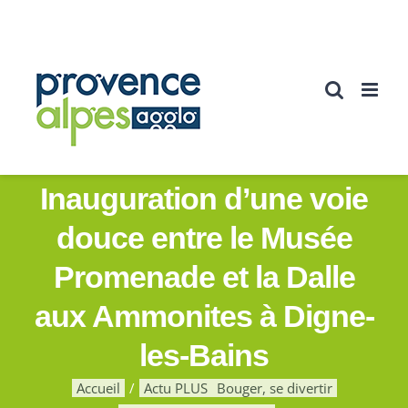
Passer
au
contenu
Inauguration d’une voie
douce entre le Musée
Promenade et la Dalle
aux Ammonites à Digne-
les-Bains
Accueil
Actu PLUS
Bouger, se divertir