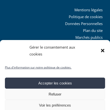
Mentions légales
Politique de cookies
Données Personnelles
Plan du site
Marchés publics
Charte graphique
Gérer le consentement aux
L’agglo recrute
cookies
Plus d'information sur notre politique de cookies.
Accepter les cookies
© Copyright
2026 | Produit par le
SICTIAM
| Tous droits
Refuser
réservés
Facebook
X
YouTube
Instagram
Rss
Voir les préférences