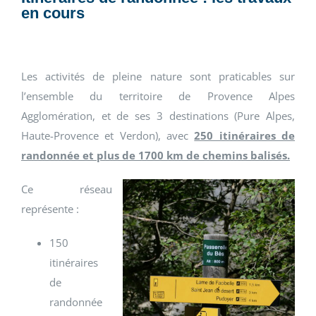
en cours
Les activités de pleine nature sont praticables sur
l’ensemble du territoire de Provence Alpes
Agglomération, et de ses 3 destinations (Pure Alpes,
Haute-Provence et Verdon), avec
250 itinéraires de
randonnée et plus de 1700 km de chemins balisés.
Ce réseau
représente :
150
itinéraires
de
randonnée