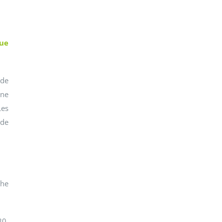
que
 de
une
Les
 de
che
30.