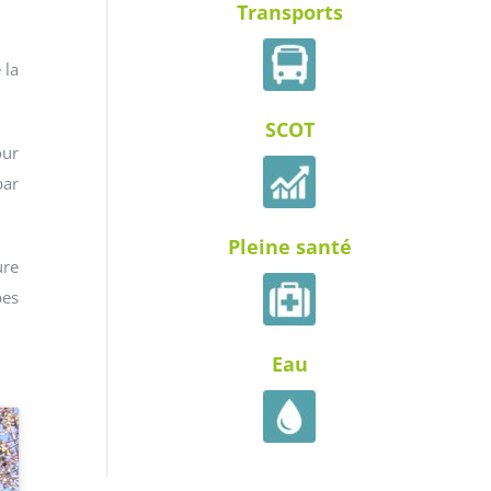
Transports
 la
SCOT
our
par
Pleine santé
ure
pes
Eau