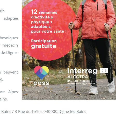
18h
e adaptée
chroniques
r médecin
 de Digne-
le peuvent
).
ce Alpes
ains.
s-Bains / 3 Rue du Trélus 040000 Digne-les-Bains