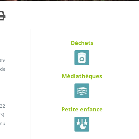
Déchets
tte
 de
Médiathèques
022
Petite enfance
S).
enu