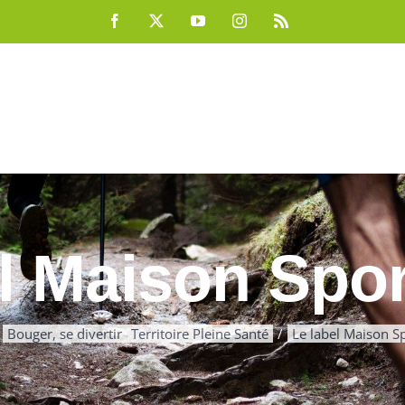
Facebook
X
YouTube
Instagram
Rss
l Maison Spo
Bouger, se divertir
Territoire Pleine Santé
Le label Maison S