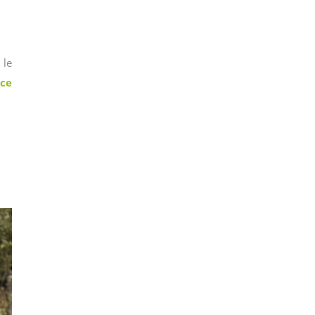
 le
nce