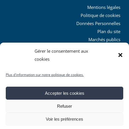
Mentions légales
Politique de cookies
Données Personnelles
Plan du site
Marchés publics
Charte graphique
Gérer le consentement aux
L’agglo recrute
cookies
Plus d'information sur notre politique de cookies.
Accepter les cookies
© Copyright
2026 | Produit par le
SICTIAM
| Tous droits
Refuser
réservés
Facebook
X
YouTube
Instagram
Rss
Voir les préférences