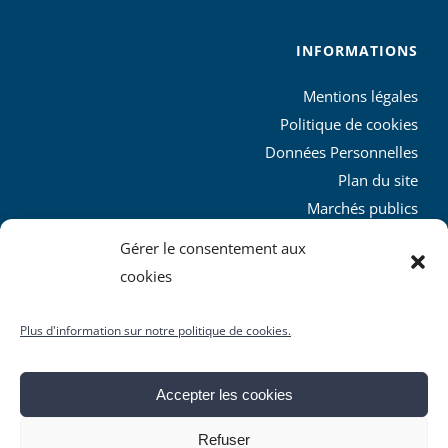
INFORMATIONS
Mentions légales
Politique de cookies
Données Personnelles
Plan du site
Marchés publics
Charte graphique
Gérer le consentement aux
L’agglo recrute
cookies
Plus d'information sur notre politique de cookies.
Accepter les cookies
© Copyright
2026 | Produit par le
SICTIAM
| Tous droits
Refuser
réservés