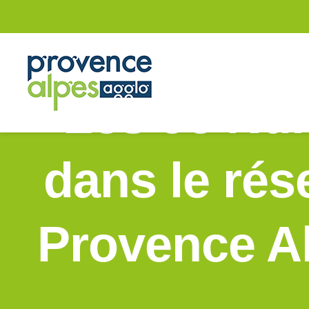
Passer
au
contenu
Les 9e Nuit
dans le ré
Provence A