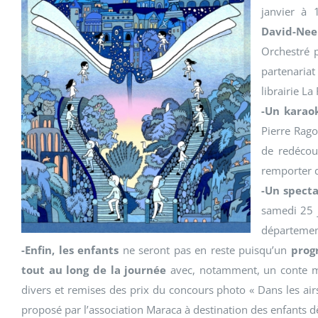
janvier à
David-Nee
Orchestré p
partenaria
librairie La 
-Un karaok
Pierre Rago
de redécou
remporter de
-Un specta
samedi 25 j
départemen
-Enfin, les enfants
ne seront pas en reste puisqu’un
prog
tout au long de la journée
avec, notamment, un conte mus
divers et remises des prix du concours photo « Dans les air
proposé par l’association Maraca à destination des enfants d