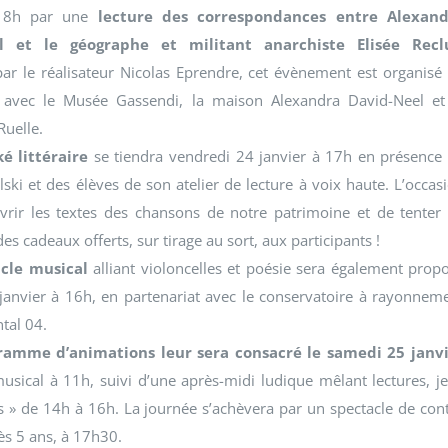
 18h par une
lecture des correspondances entre Alexand
l et le géographe et militant anarchiste Elisée Recl
ar le réalisateur Nicolas Eprendre, cet évènement est organisé
t avec le Musée Gassendi, la maison Alexandra David-Neel et
Ruelle.
é littéraire
se tiendra vendredi 24 janvier à 17h en présence
lski et des élèves de son atelier de lecture à voix haute. L’occas
vrir les textes des chansons de notre patrimoine et de tenter
s cadeaux offerts, sur tirage au sort, aux participants !
cle musical
alliant violoncelles et poésie sera également prop
anvier à 16h, en partenariat avec le conservatoire à rayonnem
tal 04.
ramme d’animations leur sera consacré le samedi 25 janv
ical à 11h, suivi d’une après-midi ludique mêlant lectures, j
s » de 14h à 16h. La journée s’achèvera par un spectacle de con
ès 5 ans, à 17h30.