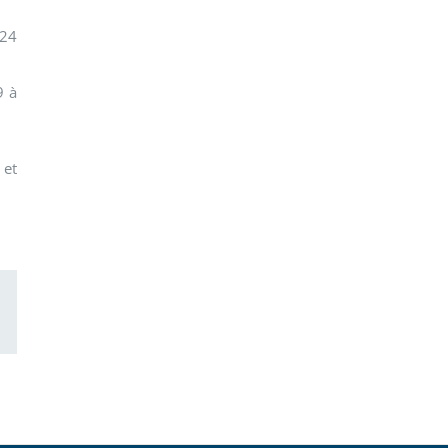
 24
9 à
 et
ail