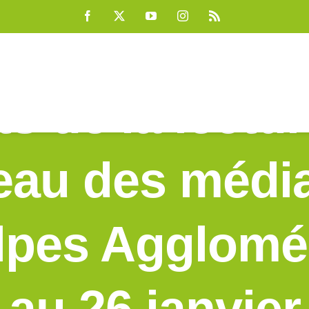
Facebook
X
YouTube
Instagram
Rss
s de la lectur
seau des médi
lpes Agglomér
au 26 janvier