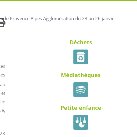
ues de Provence Alpes Agglomération du 23 au 26 janvier
Déchets
ses
Médiathèques
pes
 au
 et
lle
Petite enfance
ue,
 23