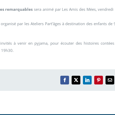
res remarquables
sera animé par Les Amis des Mées, vendredi
rganisé par les Ateliers Part’âges à destination des enfants de 
 invités à venir en pyjama, pour écouter des histoires contées
à 19h30.
Facebook
X
LinkedIn
Pinterest
Em