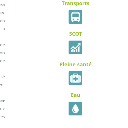
Transports
ra
us
.
 en
 la
SCOT
 de
ion
 de
Pleine santé
osé
ent
Eau
ier
eux
tes