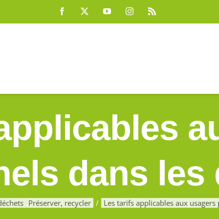
Facebook
X
YouTube
Instagram
Rss
 applicables 
nels dans les 
déchets
Préserver, recycler
Les tarifs applicables aux usagers