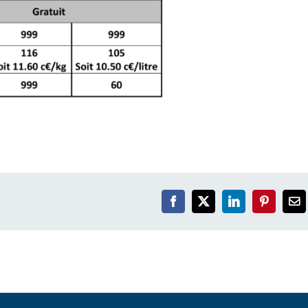
Facebook
X
LinkedIn
Pinterest
Em