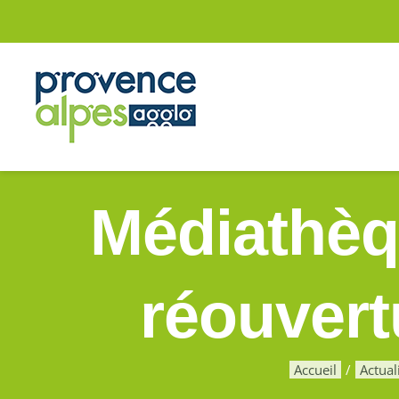
Passer
au
contenu
Médiathèqu
réouvert
Accueil
Actual