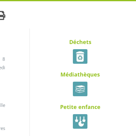
Déchets
i 8
edi
Médiathèques
lle
Petite enfance
res