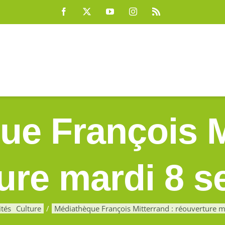
Facebook
X
YouTube
Instagram
Rss
e François M
ure mardi 8 
ités
Culture
Médiathèque François Mitterrand : réouverture 