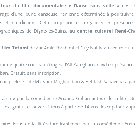
utour du film documentaire « Danse sous voile »
d’Ali 
ourage d’une jeune danseuse iranienne déterminée à poursuivre
 et interdictions. Cette projection est organisée en présence
tographiques de Digne-les-Bains,
au centre culturel René-Ch
u film Tatami
de Zar Amir Ebrahimi et Guy Nattiv au centre cultu
ur de quatre courts-métrages d’Ali Zareghanatnowi en présence
n. Gratuit, sans inscription.
gâteau préféré » de Maryam Moghaddam & Behtash Sanaeeha à par
e
animé par la comédienne Anahita Gohari autour de la littérat
 Il est gratuit et ouvert à tous à partir de 14 ans. Inscriptions aup
extes issus de la littérature iranienne, par la comédienne Anah