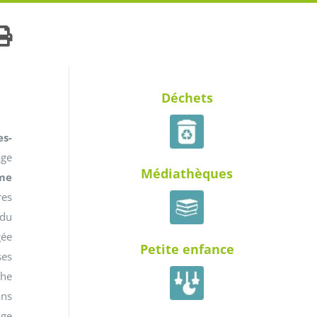
Déchets
s-
age
Médiathèques
me
res
 du
gée
Petite enfance
ses
che
ans
age