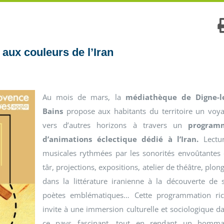
aux couleurs de l’Iran
Au mois de mars, la
médiathèque de Digne-le
Bains
propose aux habitants du territoire un voy
vers d’autres horizons à travers un
program
d’animations éclectique dédié à l’Iran.
Lectu
musicales rythmées par les sonorités envoûtantes
târ, projections, expositions, atelier de théâtre, plon
dans la littérature iranienne à la découverte de 
poètes emblématiques… Cette programmation ri
invite à une immersion culturelle et sociologique d
ce pays fascinant, tout en rendant un homm