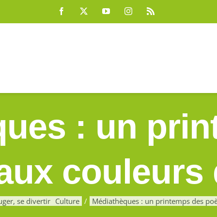
Facebook
X
YouTube
Instagram
Rss
ues : un pri
aux couleurs d
ger, se divertir
Culture
Médiathèques : un printemps des poèt