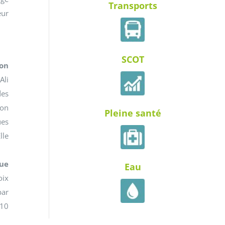
Transports
eur
SCOT
ion
Ali
des
ion
Pleine santé
ues
lle
gue
Eau
oix
par
 10