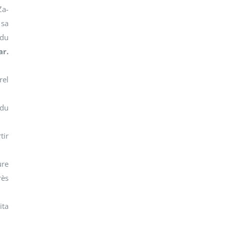
Za-
 sa
 du
ar.
rel
 du
tir
ure
rès
ita