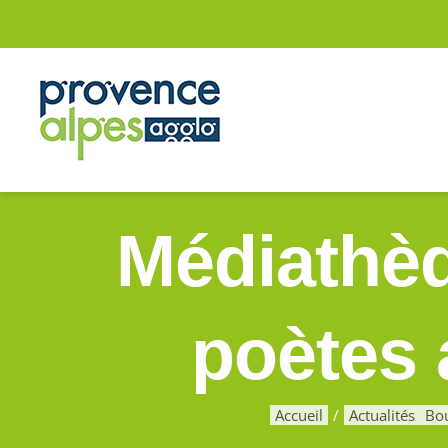
Passer
au
contenu
Médiathèq
poètes 
Accueil
Actualités
Bou