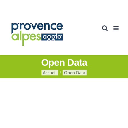
Passer
au
contenu
Open Data
Accueil
Open Data